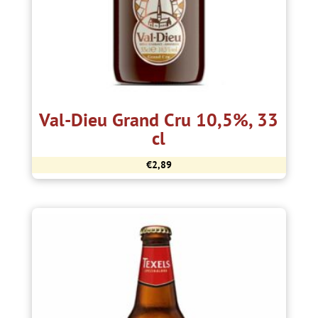
Val-Dieu Grand Cru 10,5%, 33
cl
€
2,89