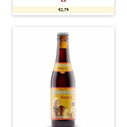
€
2,79