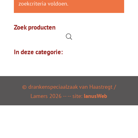
zoekcriteria voldoen.
Zoek producten
In deze categorie:
© drankenspeciaalzaak van Haastregt /
Lamers
2026
--
-- site:
IanusWeb