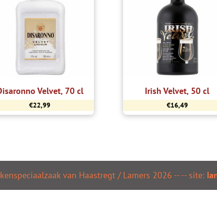
Disaronno Velvet, 70 cl
Irish Velvet, 50 cl
€
22,99
€
16,49
kenspeciaalzaak van Haastregt / Lamers
2026
--
-- site:
Ia