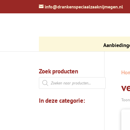
zoeken
info@drankenspeciaalzaaknijmegen.nl
Aanbieding
Zoek producten
Ho
Producten
v
zoeken
In deze categorie:
Toon