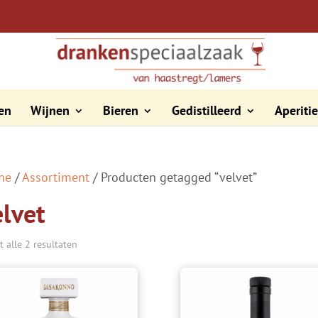
en
Wijnen
Bieren
Gedistilleerd
Aperiti
me
/
Assortiment
/ Producten getagged “velvet”
elvet
t alle 2 resultaten