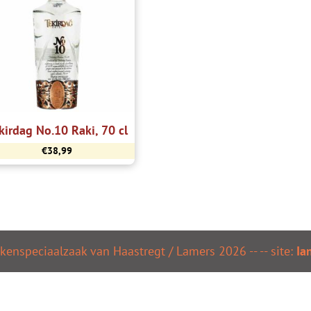
kirdag No.10 Raki, 70 cl
€
38,99
kenspeciaalzaak van Haastregt / Lamers
2026
--
-- site:
Ia