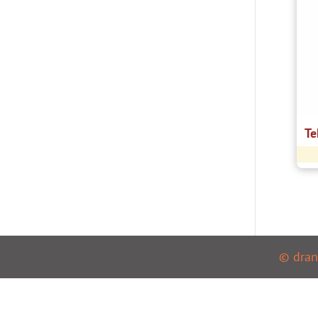
Te
© dran