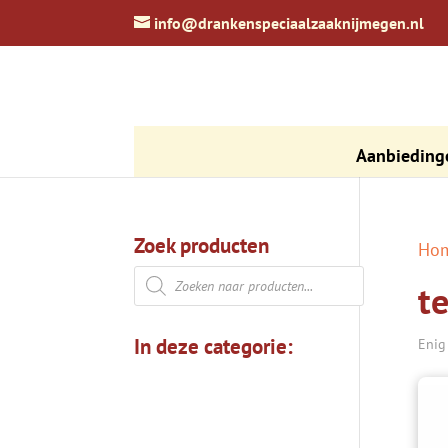
zoeken
info@drankenspeciaalzaaknijmegen.nl
Aanbieding
Zoek producten
Ho
Producten
t
zoeken
In deze categorie:
Enig