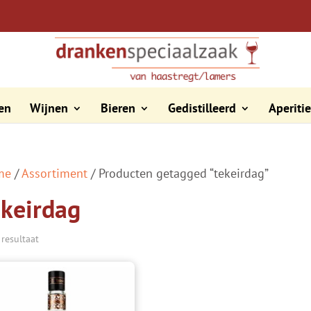
en
Wijnen
Bieren
Gedistilleerd
Aperiti
me
/
Assortiment
/ Producten getagged “tekeirdag”
ekeirdag
 resultaat