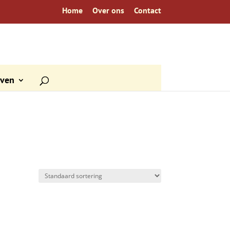
Home
Over ons
Contact
even