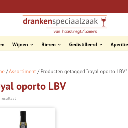
en
Wijnen
Bieren
Gedistilleerd
Aperiti
me
/
Assortiment
/ Producten getagged “royal oporto LBV”
oyal oporto LBV
 resultaat