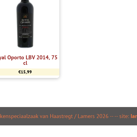
yal Oporto LBV 2014, 75
cl
€
15,99
kenspeciaalzaak van Haastregt / Lamers
2026
--
-- site:
Ia