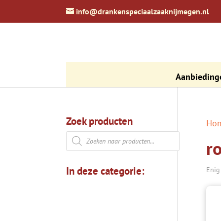
zoeken
info@drankenspeciaalzaaknijmegen.nl
Aanbieding
Zoek producten
Ho
Producten
r
zoeken
In deze categorie:
Enig