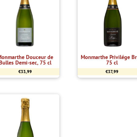
onmarthe Douceur de
Monmarthe Privilége Br
Bulles Demi-sec, 75 cl
75 cl
€
33,99
€
37,99