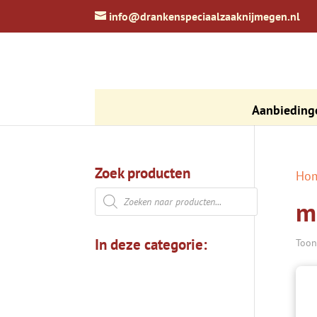
zoeken
info@drankenspeciaalzaaknijmegen.nl
Aanbieding
Zoek producten
Ho
Producten
m
zoeken
In deze categorie:
Toon