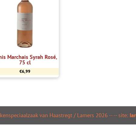
is Marchais Syrah Rosé,
75 cl
€
6,99
kenspeciaalzaak van Haastregt / Lamers
2026
--
-- site:
Ia