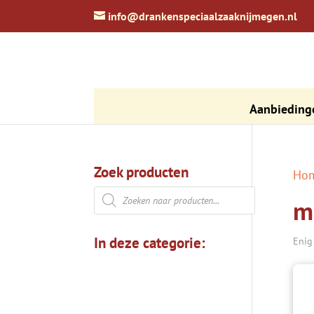
zoeken
info@drankenspeciaalzaaknijmegen.nl
Aanbieding
Zoek producten
Ho
Producten
m
zoeken
In deze categorie:
Enig