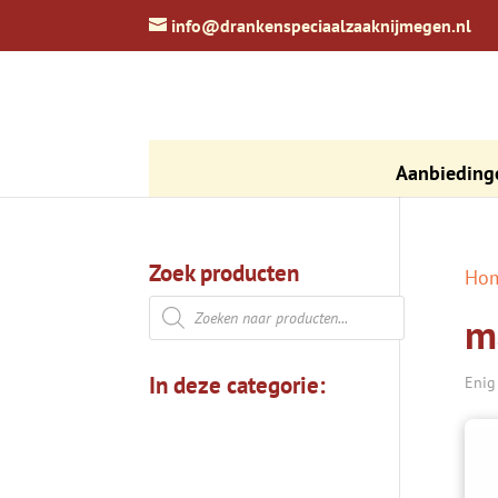
zoeken
info@drankenspeciaalzaaknijmegen.nl
Aanbieding
Zoek producten
Ho
Producten
m
zoeken
In deze categorie:
Enig