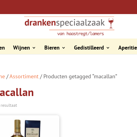
en
Wijnen
Bieren
Gedistilleerd
Aperiti
me
/
Assortiment
/ Producten getagged “macallan”
acallan
 resultaat