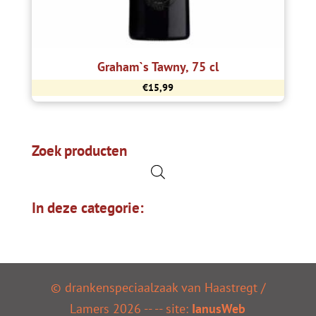
Graham`s Tawny, 75 cl
€
15,99
Zoek producten
In deze categorie:
© drankenspeciaalzaak van Haastregt /
Lamers
2026
--
-- site:
IanusWeb